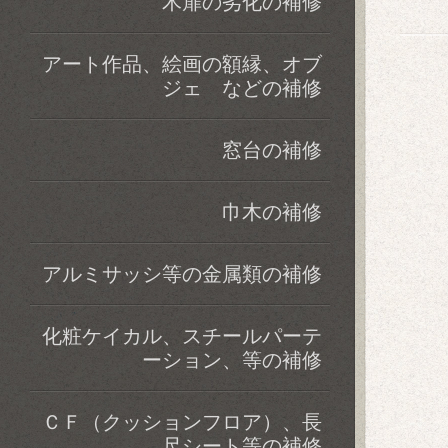
木扉の劣化の補修
アート作品、絵画の額縁、オブ
ジェ などの補修
窓台の補修
巾木の補修
アルミサッシ等の金属類の補修
化粧ケイカル、スチールパーテ
ーション、等の補修
ＣＦ（クッションフロア）、長
尺シート等の補修