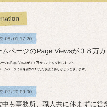
rmation
22
08
01
17:20
/
ームページのPage Viewsが３８
ページの
Page Views
が３８万カウントを突破しました。
ホームページに目を留めていただき誠にありがとうございます。
22
07
20
09:00
/
盆中も事務所、職人共に休まずに営