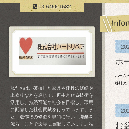
03-6456-1582
Info
20
ホ
ホーム
弊社の
私たちは、破損した家具や建具の修繕や
上塗りなどを通じて、再生させる技術を
活用し、持続可能な社会を目指し、環境
に配慮した社会貢献を行っています。ま
20
た、造作物の修復を専門に行い、廃棄を
お
減らすことで環境に貢献しています。私