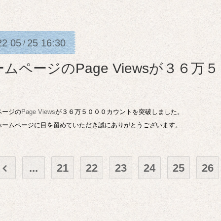
22
05
25
16:30
/
ームページのPage Viewsが３６
ページの
Page Views
が３６万５０００カウントを突破しました。
ホームページに目を留めていただき誠にありがとうございます。
...
21
22
23
24
25
26