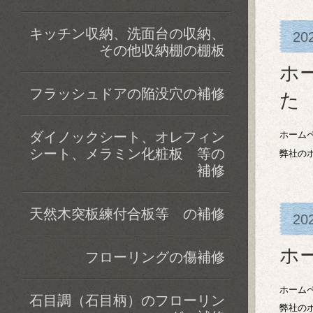
キッチン収納、洗面台の収納、
20
その他収納棚の棚板
ホ
フラッシュドアの陥没穴の補修
た
ダイノックシート、オレフィン
ホーム
シート、メラミン化粧板 等の
弊社の
補修
天然木突板練付合板等 の補修
20
ホ
フローリングの傷補修
ホーム
石目調（石目柄）のフローリン
弊社の