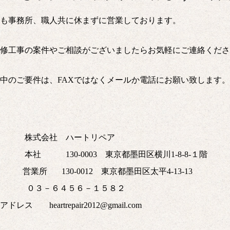
も事務所、職人共に休まずに営業しております。
修工事の案件やご相談がございましたらお気軽にご連絡くださ
中のご要件は、
FAX
ではなくメールか電話にお願い致します。
名 株式会社 ハートリペア
在地 本社
130-0003
東京都墨田区横川
1-8-8-
１階
営業所
130-0012
東京都墨田区太平
4-13-13
電話
０３－６４５６－１５８２
ルアドレス
heartrepair2012@gmail.com