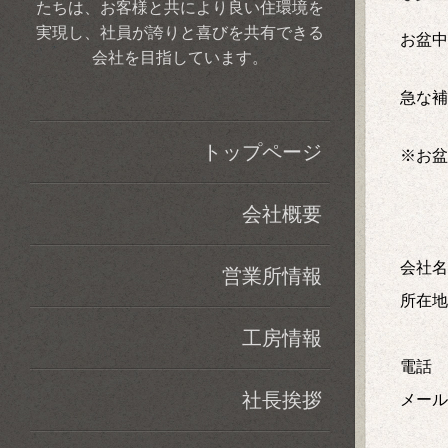
たちは、お客様と共により良い住環境を
実現し、社員が誇りと喜びを共有できる
お盆中
会社を目指しています。
急な補
トップページ
※
お盆
会社概要
会社
営業所情報
所
工房情報
社長挨拶
メー