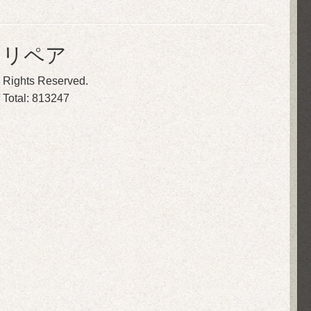
トリペア
ll Rights Reserved.
 Total:
813247