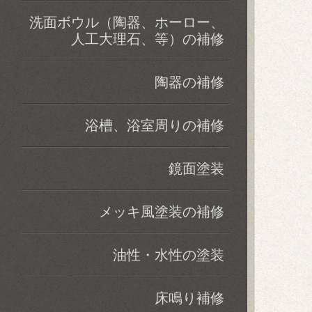
洗面ボウル（陶器、ホーロー、
人工大理石、等）の補修
陶器の補修
浴槽、浴室周りの補修
鏡面塗装
メッキ風塗装の補修
油性・水性の塗装
床鳴り補修