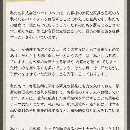
私たち株式会社ハートリペアは、お客様の大切な家具や住宅の内
装材などのアイテムを修理することに特化した企業です。私たち
の使命は、傷だらけになってしまったものたちを蘇らせることで
す。私たちは、常にお客様の立場に立って、最良の解決策を提供
することを心がけています。
私たちが修理するアイテムは、多くの方々にとって貴重なもので
あり、それらを大切に保ちたいという気持ちは、私たちも共感し
ています。お客様の愛着のある家具や
内装材
が傷ついてしまっ
た時、心を痛める方も多いでしょう。そんな時こそ、私たちがお
手伝いをさせていただけることを光栄に思っております。
私たちは、修理技術に関する研究や開発にも力を入れており、最
新の修理技術と道具を駆使して、お客様のアイテムを修復してい
ます。さらに、環境に配慮した修理技術を開発することも重要な
テーマのひとつです。私たちは、地球環境を守るために、化学薬
品や塗料の使用量を削減するなど、積極的な取り組みをしていま
す。
私たちは、お客様にとって信頼できるパートナーとなることを目