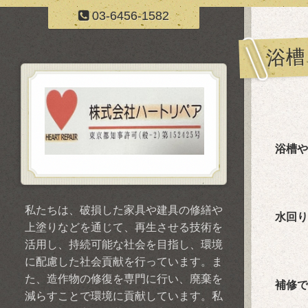
03-6456-1582
浴槽
浴槽や
私たちは、破損した家具や建具の修繕や
水回り
上塗りなどを通じて、再生させる技術を
活用し、持続可能な社会を目指し、環境
に配慮した社会貢献を行っています。ま
た、造作物の修復を専門に行い、廃棄を
補修で
減らすことで環境に貢献しています。私