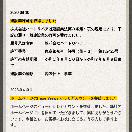
2020
-09-10
建設業許可を取得しました
株式会社ハートリペアは建設業法第３条第１項の規定により、下
記の通り一般建設業の許可を受けました。
屋号又は名称 ： 株式会社ハートリペア
許可番号 ：
東京都知事 許可（般－２） 第152425号
許可の有効期限： 令和２年９月１０日から令和７年９月９日ま
で
建設業の種類 ： 内装仕上工事業
2023
-0４
-0６
ホームページのPage Views が５０万カウントを突破しました
ホームページのビューが５０万カウントを突破しました。弊社の
ホームページに目を留めていただきまして、誠にありがとうござ
います。今後とも、お客様のお役に立てるよう尽力して参りま
す。