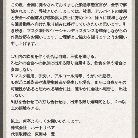
この度、全国に発令されておりました緊急事態宣言が、
全県で解
除されました。弊社といたしましては、社員、
アルバイトの健康
と安全への配慮及び感染拡大防止に努めつつ、
徐々に緩和しなが
ら通常勤務へ向けた取り組みに移行していきたい
と思います。引
き続き、
マスク着用やソーシャルディスタンスを確保しながらの
作業対応を
お願いします。ご理解とご協力を賜りますようお願い
申し上げます。
1.社内の飲食を伴う会合は自粛。三蜜を避ける。
2.社外の会合への参加は出来る限り自粛する。
飲食を伴う場合は
参加しない。
3.マスク着用、手洗い、アルコール消毒、うがいの励行。
4.身近に感染者や濃厚接触者が発生した場合、
または自身がその
可能性があると思われる場合には、
速やかに会社へ報告し、出社
しない。
5.顔を合わせての打ち合わせは、出来る限り短時間とし、２m以
上の距離をとる。
以上、何卒よろしくお願いいたします。
株式会社 ハートリペア
代表取締役 東海林 豊