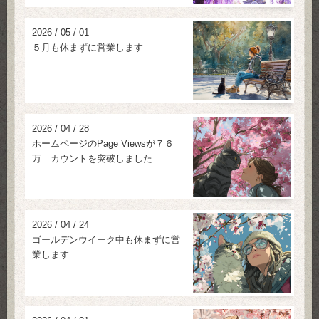
2026
/
05
/
01
５月も休まずに営業します
2026
/
04
/
28
ホームページのPage Viewsが７６
万 カウントを突破しました
2026
/
04
/
24
ゴールデンウイーク中も休まずに営
業します