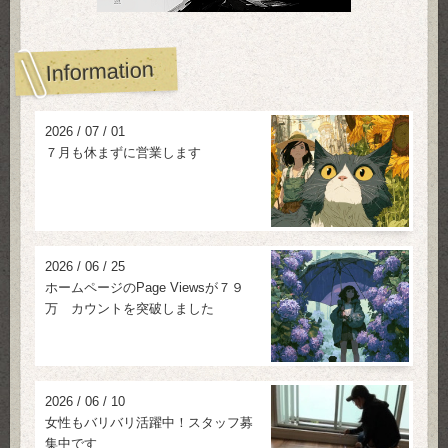
Information
2026
/
07
/
01
７月も休まずに営業します
2026
/
06
/
25
ホームページのPage Viewsが７９
万 カウントを突破しました
2026
/
06
/
10
女性もバリバリ活躍中！スタッフ募
集中です