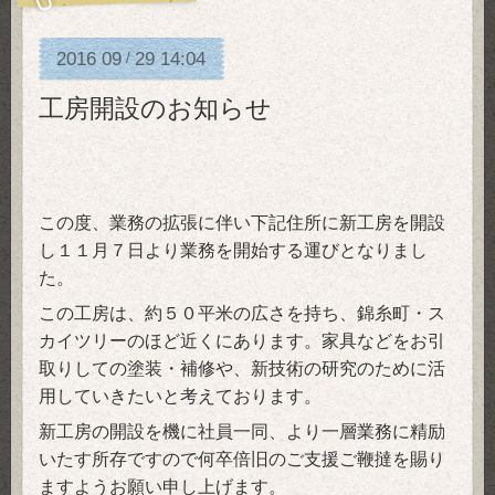
2016
09
29
14:04
/
工房開設のお知らせ
この度、業務の拡張に伴い下記住所に新工房を開設
し１１月７日より業務を開始する運びとなりまし
た。
この工房は、約５０平米の広さを持ち、錦糸町・ス
カイツリーのほど近くにあります。
家具などをお引
取りしての塗装・補修や、新技術の研究のために活
用していきたいと考えております。
新工房の開設を機に社員一同、より一層業務に精励
いたす所存ですので何卒倍旧のご支援ご鞭撻を賜り
ますようお願い申し上げます。