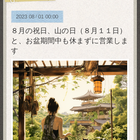
2023
08
01
00:00
/
８月の祝日、山の日（８月１１日）
と、お盆期間中も休まずに営業しま
す