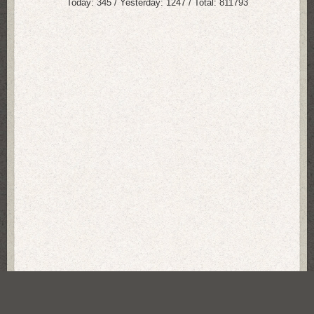
Today:
345
/ Yesterday:
1247
/ Total:
811793